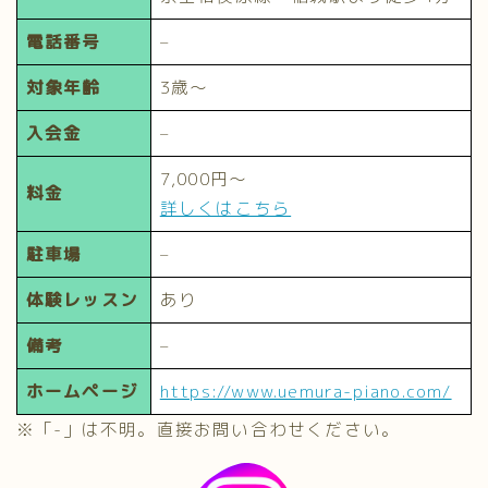
電話番号
–
対象年齢
3歳～
入会金
–
7,000円～
料金
詳しくはこちら
駐車場
–
体験レッスン
あり
備考
–
ホームページ
https://www.uemura-piano.com/
※「-」は不明。直接お問い合わせください。