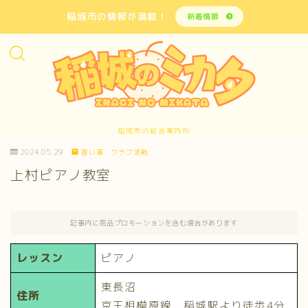
稲城市の情報が満載！
新着情報
稲城市の総合案内所
2024.05.29
習い事・クラブ活動
上村ピアノ教室
記事内に商品プロモーションを含む場合があります
レッスン
ピアノ
東長沼
住所
京王相模原線 稲城駅より徒歩4分