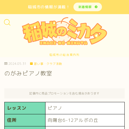
稲城市の情報が満載！
新着情報
稲城市の総合案内所
2024.05.31
習い事・クラブ活動
のがみピアノ教室
記事内に商品プロモーションを含む場合があります
レッスン
ピアノ
住所
向陽台6-12アルボの丘