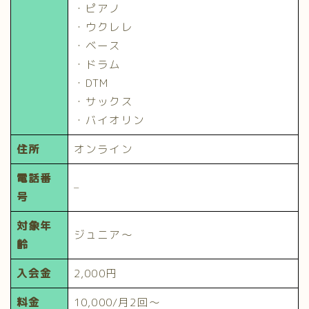
・ピアノ
・ウクレレ
・ベース
・ドラム
・DTM
・サックス
・バイオリン
住所
オンライン
電話番
–
号
対象年
ジュニア～
齢
入会金
2,000円
料金
10,000/月2回～