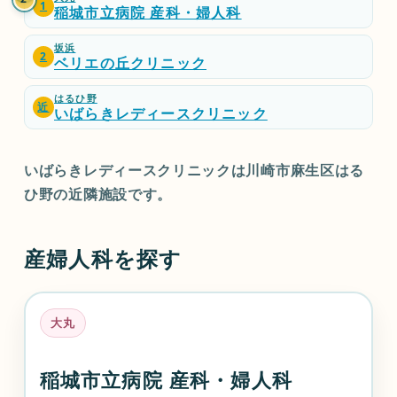
坂
ベ
1
丸
城
稲城市立病院 産科・婦人科
浜
リ
市
エ
立
の
病
坂浜
丘
2
院
ベリエの丘クリニック
ク
産
リ
科
ニ
はるひ野
・
近
ッ
いばらきレディースクリニック
婦
ク
人
科
いばらきレディースクリニックは川崎市麻生区はる
ひ野の近隣施設です。
産婦人科を探す
大丸
稲城市立病院 産科・婦人科