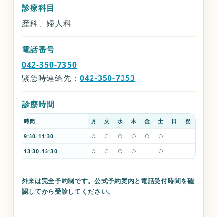
診療科目
産科、婦人科
電話番号
042-350-7350
緊急時連絡先：
042-350-7353
診療時間
時間
月
火
水
木
金
土
日
祝
9:30-11:30
○
○
○
○
○
○
–
–
13:30-15:30
○
○
○
○
–
○
–
–
外来は完全予約制です。公式予約案内と電話受付時間を確
認してから受診してください。