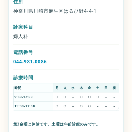
住所
神奈川県川崎市麻生区はるひ野4-4-1
診療科目
婦人科
電話番号
044-981-0086
診療時間
時間
月
火
水
木
金
土
日
祝
9:30-12:00
○
○
–
○
○
○
–
–
15:30-17:30
○
○
–
○
○
–
–
–
第3金曜は休診です。土曜は午前診療のみです。