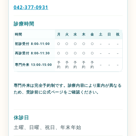
042-377-0931
診療時間
時間
月
火
水
木
金
土
日
祝
初診受付 8:00-11:00
○
○
○
○
○
–
–
–
再診受付 8:00-11:30
○
○
○
○
○
–
–
–
予
予
予
予
予
専門外来 13:00-15:00
–
–
–
約
約
約
約
約
専門外来は完全予約制です。診療内容により案内が異なる
ため、受診前に公式ページをご確認ください。
休診日
土曜、日曜、祝日、年末年始