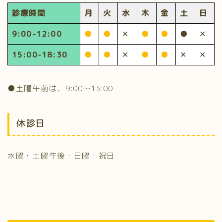
診療時間
月
火
水
木
金
土
日
9:00-12:00
●
●
✕
●
●
●
✕
15:00-18:30
●
●
✕
●
●
✕
✕
●土曜午前は、9:00～13:00
休診日
水曜・土曜午後・日曜・祝日