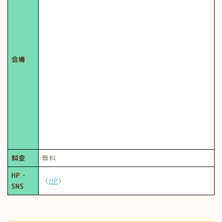
会場
料金
無料
HP・
（
HP
）
SNS