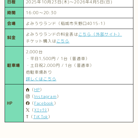
日程
2025年10月23日(木)～2026年4月5日(日)
時間
16:00～20:30
会場
よみうりランド（稲城市矢野口4015-1）
よみうりランドの料金表は
こちら（外部サイト）
料金
チケット購入は
こちら
2,000台
・平日1,500円 / 1台（普通車）
駐車場
・土日祝2,000円 / 1台（普通車）
他駐車場あり
詳しくはこちら
（
HP
）
（
Instagram
）
HP
（
Facebook
）
（
Xｴｯｸｽ
）
T
（
TiKTok
）