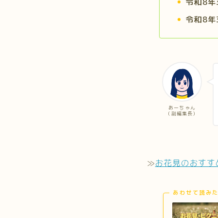
令和8年
令和8年
あーちゃん
（副編集長）
≫
お花見のおすす
あわせて読み