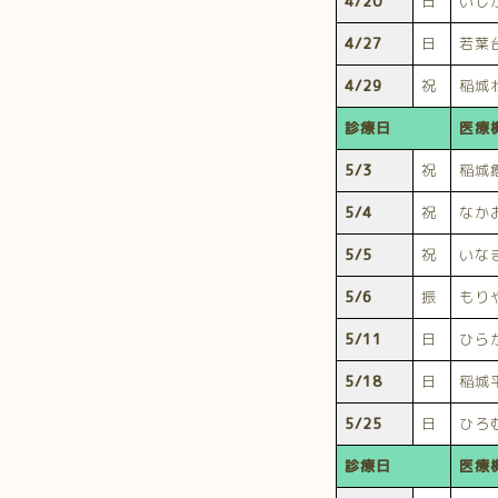
4/20
日
いし
4/27
日
若葉
4/29
祝
稲城
診療日
医療
5/3
祝
稲城
5/4
祝
なか
5/5
祝
いな
5/6
振
もり
5/11
日
ひら
5/18
日
稲城
5/25
日
ひろ
診療日
医療