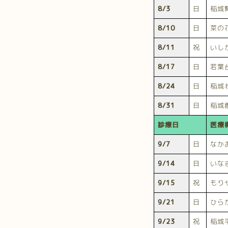
8/3
日
稲城
8/10
日
菜の
8/11
祝
いし
8/17
日
若葉
8/24
日
稲城
8/31
日
稲城
診療日
医療
9/7
日
なか
9/14
日
いな
9/15
祝
もり
9/21
日
ひら
9/23
祝
稲城