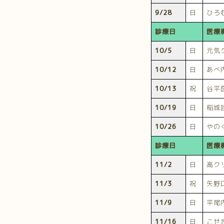
9/28
日
ひろ
診療日
医療
10/5
日
元気
10/12
日
あべ
10/13
祝
谷平
10/19
日
稲城
10/26
日
やの
診療日
医療
11/2
日
高ク
11/3
祝
矢野
11/9
日
平尾
11/16
日
こせ