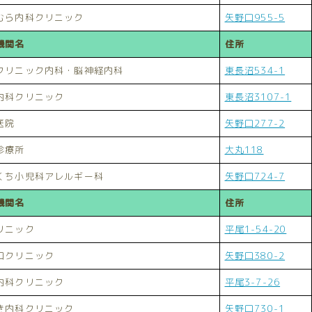
むら内科クリニック
矢野口955-5
機関名
住所
クリニック内科・脳神経内科
東長沼534-1
内科クリニック
東長沼3107-1
医院
矢野口277-2
診療所
大丸118
くち小児科アレルギー科
矢野口724-7
機関名
住所
リニック
平尾1-54-20
口クリニック
矢野口380-2
内科クリニック
平尾3-7-26
き内科クリニック
矢野口730-1