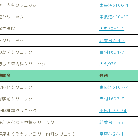
腎・内科クリニック
東長沼3106-1
花クリニック
東長沼450-30
がき医院
大丸3051-1
台クリニック
若葉台2-4-4
わかばクリニック
百村1604-7
癒しの森内科クリニック
大丸936-1
機関名
住所
お内科クリニック
東長沼3107-4
ぎ駅前クリニック
百村1607-3
や脳神経クリニック
平尾1-33-34
かた消化器内視鏡クリニック
若葉台1-55
平尾よりそうファミリー内科クリニック
平尾4-24-1