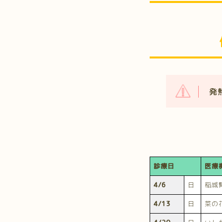
発
診療日
医療
4/6
日
稲城
4/13
日
菜の