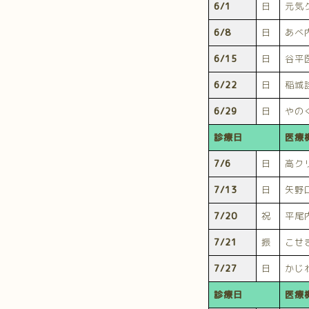
6/1
日
元気
6/8
日
あべ
6/15
日
谷平
6/22
日
稲城
6/29
日
やの
診療日
医療
7/6
日
高ク
7/13
日
矢野
7/20
祝
平尾
7/21
振
こせ
7/27
日
かじ
診療日
医療