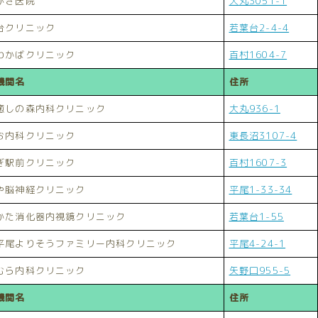
がき医院
大丸3051-1
台クリニック
若葉台2-4-4
わかばクリニック
百村1604-7
機関名
住所
癒しの森内科クリニック
大丸936-1
お内科クリニック
東長沼3107-4
ぎ駅前クリニック
百村1607-3
や脳神経クリニック
平尾1-33-34
かた消化器内視鏡クリニック
若葉台1-55
平尾よりそうファミリー内科クリニック
平尾4-24-1
むら内科クリニック
矢野口955-5
機関名
住所