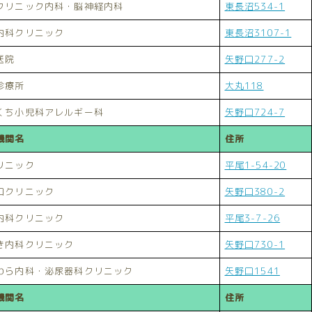
クリニック内科・脳神経内科
東長沼534-1
内科クリニック
東長沼3107-1
医院
矢野口277-2
診療所
大丸118
くち小児科アレルギー科
矢野口724-7
機関名
住所
リニック
平尾1-54-20
口クリニック
矢野口380-2
内科クリニック
平尾3-7-26
き内科クリニック
矢野口730-1
わら内科・泌尿器科クリニック
矢野口1541
機関名
住所