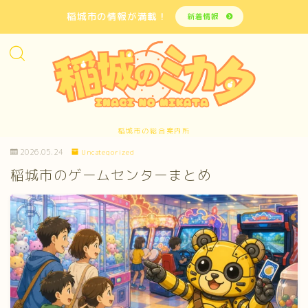
稲城市の情報が満載！
新着情報
稲城市の総合案内所
2026.05.24
Uncategorized
稲城市のゲームセンターまとめ