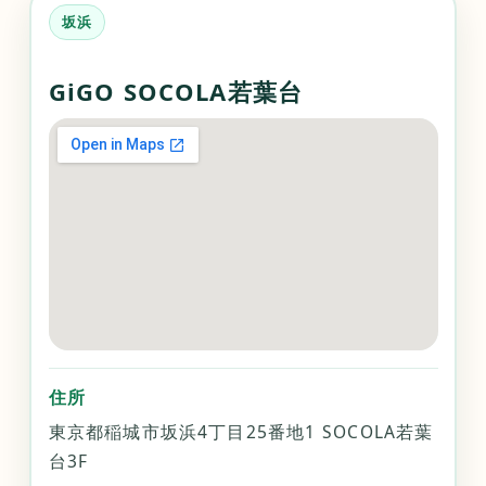
坂浜
GiGO SOCOLA若葉台
住所
東京都稲城市坂浜4丁目25番地1 SOCOLA若葉
台3F