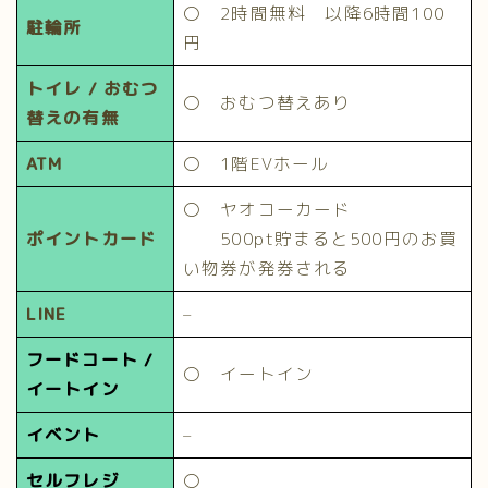
〇 2時間無料 以降6時間100
駐輪所
円
トイレ / おむつ
〇 おむつ替えあり
替えの有無
ATM
〇 1階EVホール
〇 ヤオコーカード
ポイントカード
500pt貯まると500円のお買
い物券が発券される
LINE
–
フードコート /
〇 イートイン
イートイン
イベント
–
セルフレジ
〇