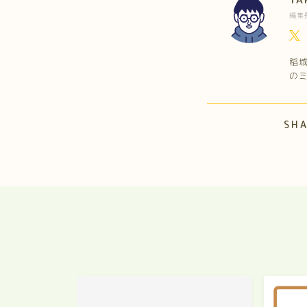
編集
稲城
の
SH