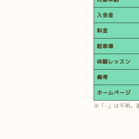
入会金
料金
駐車場
体験レッスン
備考
ホームページ
※「-」は不明。