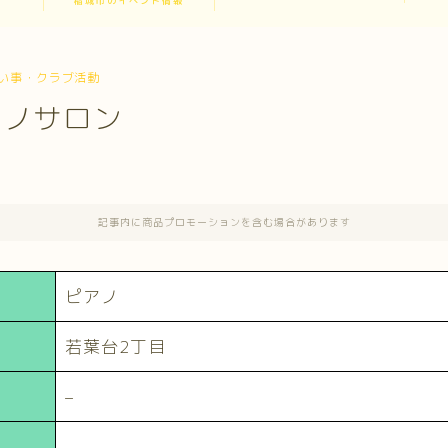
稲城市のイベント情報
い事・クラブ活動
アノサロン
記事内に商品プロモーションを含む場合があります
ピアノ
若葉台2丁目
–
–