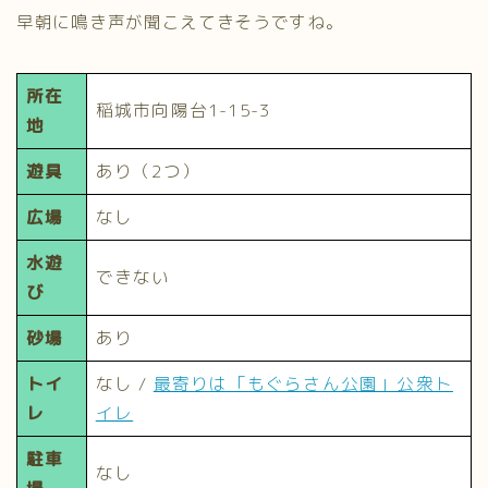
早朝に鳴き声が聞こえてきそうですね。
所在
稲城市向陽台1-15-3
地
遊具
あり（2つ）
広場
なし
水遊
できない
び
砂場
あり
トイ
なし /
最寄りは「もぐらさん公園」公衆ト
レ
イレ
駐車
なし