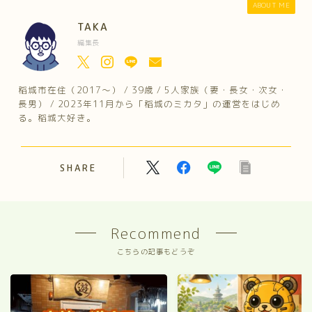
ABOUT ME
TAKA
編集長
稲城市在住（2017～） / 39歳 / 5人家族（妻・長女・次女・
長男） / 2023年11月から「稲城のミカタ」の運営をはじめ
る。稲城大好き。
SHARE
Recommend
こちらの記事もどうぞ