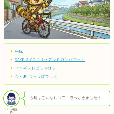
牛誠
SAKE & CO（サケアンドカンパニー）
イナギノトビラ vol.9
ひらお はらっぱフェス
今月はこんなトコロに行ってきました！
TAKA編集
長