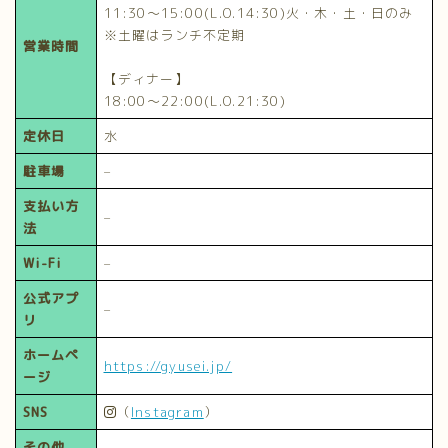
11:30～15:00(L.O.14:30)火・木・土・日のみ
※土曜はランチ不定期
営業時間
【ディナー】
18:00～22:00(L.O.21:30)
定休日
水
駐車場
–
支払い方
–
法
Wi-Fi
–
公式アプ
–
リ
ホームペ
https://gyusei.jp/
ージ
SNS
（
Instagram
）
その他
–