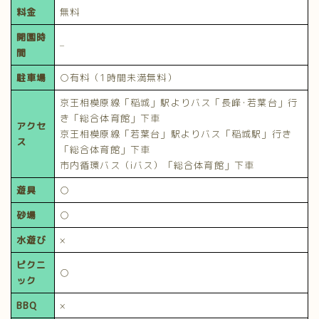
料金
無料
開園時
–
間
駐車場
○有料（1時間未満無料）
京王相模原線「稲城」駅よりバス「長峰･若葉台」行
き「総合体育館」下車
アクセ
京王相模原線「若葉台」駅よりバス「稲城駅」行き
ス
「総合体育館」下車
市内循環バス（iバス）「総合体育館」下車
遊具
○
砂場
○
水遊び
×
ピクニ
○
ック
BBQ
×