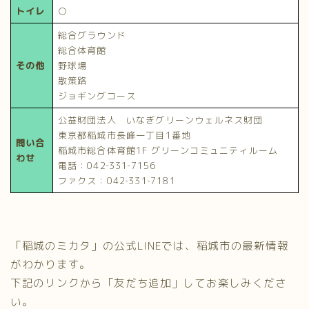
トイレ
○
総合グラウンド
総合体育館
その他
野球場
散策路
ジョギングコース
公益財団法人 いなぎグリーンウェルネス財団
東京都稲城市長峰一丁目1番地
問い合
稲城市総合体育館1F グリーンコミュニティルーム
わせ
電話：042‐331‐7156
ファクス：042‐331‐7181
「稲城のミカタ」の公式LINEでは、稲城市の最新情報
がわかります。
下記のリンクから「友だち追加」してお楽しみくださ
い。