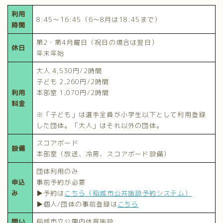
利用
8:45～16:45（6～8月は18:45まで）
時間
第2・第4月曜日（祝日の場合は翌日）
休日
年末年始
大人 4,530円/2時間
子ども 2,260円/2時間
利用
本部室 1,070円/2時間
料金
※「子ども」は選手全員が小学生以下として利用登録
した団体。「大人」はそれ以外の団体。
スコアボード
設備
本部室（放送、冷房、スコアボード設備）
団体利用のみ
申込
事前予約が必要
み
▶予約は
こちら（稲城市公共施設予約システム）
▶個人/団体の事前登録は
こちら
問い
稲城市立公園内体育施設