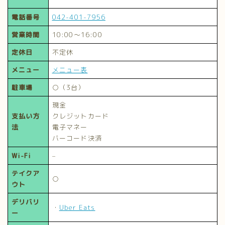
電話番号
042-401-7956
営業時間
10:00～16:00
定休日
不定休
メニュー
メニュー表
駐車場
○（3台）
現金
支払い方
クレジットカード
法
電子マネー
バーコード決済
Wi-Fi
–
テイクア
○
ウト
デリバリ
・
Uber Eats
ー