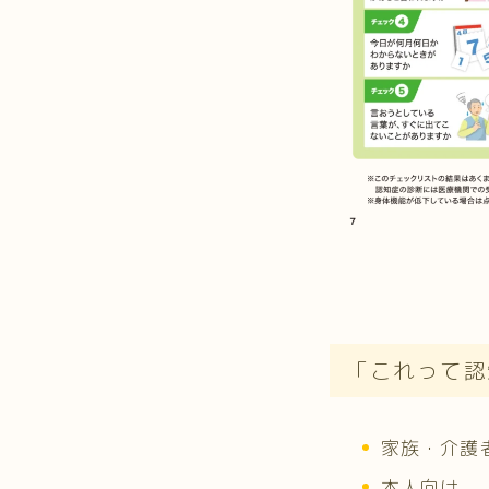
「これって認
家族・介護
本人向け