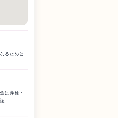
なるため公
金は券種・
認