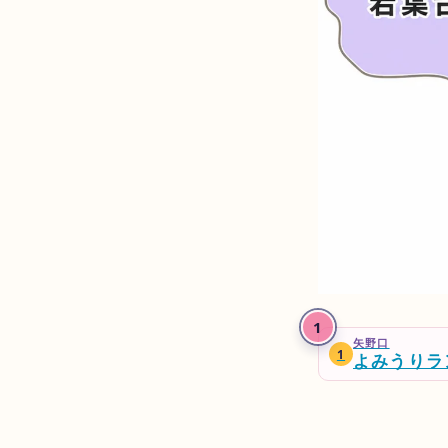
1
矢
よ
矢野口
野
み
1
よみうりラ
口
う
り
ラ
ン
ド